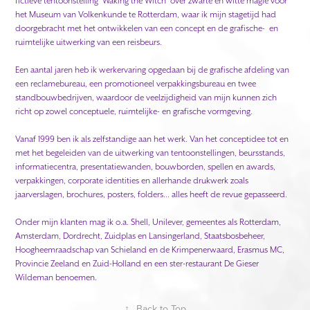
fictieve tentoonstelling ‘Waking the Witch’ over zwarte en witte magie voor
het Museum van Volkenkunde te Rotterdam, waar ik mijn stagetijd had
doorgebracht met het ontwikkelen van een concept en de grafische- en
ruimtelijke uitwerking van een reisbeurs.
Een aantal jaren heb ik werkervaring opgedaan bij de grafische afdeling van
een reclamebureau, een promotioneel verpakkingsbureau en twee
standbouwbedrijven, waardoor de veelzijdigheid van mijn kunnen zich
richt op zowel conceptuele, ruimtelijke- en grafische vormgeving.
Vanaf 1999 ben ik als zelfstandige aan het werk. Van het conceptidee tot en
met het begeleiden van de uitwerking van tentoonstellingen, beursstands,
informatiecentra, presentatiewanden, bouwborden, spellen en awards,
verpakkingen, corporate identities en allerhande drukwerk zoals
jaarverslagen, brochures, posters, folders... alles heeft de revue gepasseerd.
Onder mijn klanten mag ik o.a. Shell, Unilever, gemeentes als Rotterdam,
Amsterdam, Dordrecht, Zuidplas en Lansingerland, Staatsbosbeheer,
Hoogheemraadschap van Schieland en de Krimpenerwaard, Erasmus MC,
Provincie Zeeland en Zuid-Holland en een ster-restaurant De Gieser
Wildeman benoemen.
↑
Back to Top