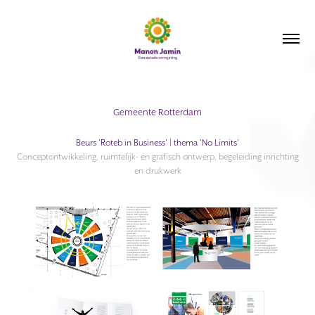
Gemeente Rotterdam
Beurs 'Roteb in Business' | thema 'No Limits'
Conceptontwikkeling, ruimtelijk- en grafisch ontwerp, begeleiding inrichting
en drukwerk